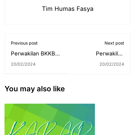
Tim Humas Fasya
Previous post
Next post
Perwakilan BKKBN
Perwakilan
Sampaikan
Kemenkeu
20/02/2024
20/02/2024
Mengenai Stunting
Kunjungi Kampus
pada Studium
2, Rektor: Semoga
Generale Semester
Mendapat
You may also like
Genap Ini
Dukungan SBSN
Lagi