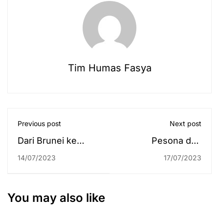
Tim Humas Fasya
Previous post
Next post
Dari Brunei ke
Pesona dan
Jepang, Cerita
Teladan Prof. Dr. H.
14/07/2023
17/07/2023
Rektor Memotivasi
A. Fahmy Arief, MA
Mahasantri/wati
Tahap III
You may also like
2022/2023