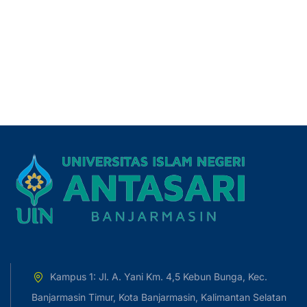
Kampus 1: Jl. A. Yani Km. 4,5 Kebun Bunga, Kec.
Banjarmasin Timur, Kota Banjarmasin, Kalimantan Selatan