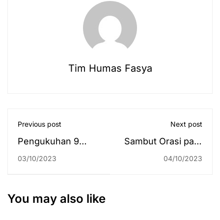
Tim Humas Fasya
Previous post
Next post
Pengukuhan 9
Sambut Orasi para
Guru Besar
Guru Besar Baru,
03/10/2023
04/10/2023
Universitas Islam
Rektor Siap
Negeri Antasari
Perjuangkan
Banjarmasin
Pendirian Lembaga
You may also like
Pemeriksa Halal