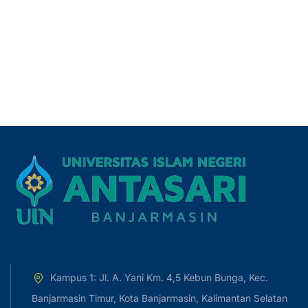
Kampus 1: Jl. A. Yani Km. 4,5 Kebun Bunga, Kec.
Banjarmasin Timur, Kota Banjarmasin, Kalimantan Selatan