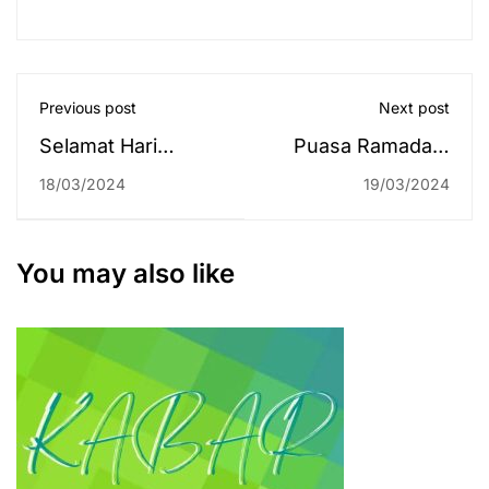
Previous post
Next post
Selamat Hari
Puasa Ramadan,
Mediator Nasional
Kami Tetap
18/03/2024
19/03/2024
Indonesia 2024
Semangat
Mengikuti Orientasi
PPPK!
You may also like