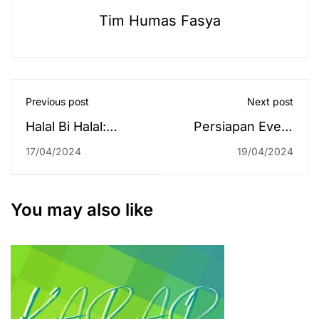
Tim Humas Fasya
Previous post
Next post
Halal Bi Halal:
Persiapan Event
Bukankah Balasan
Besar, Fakultas
17/04/2024
19/04/2024
yang Terbaik
Syariah Adakan
adalah yang
Rapat di Aula
Terbaik Juga
Fakultas
You may also like