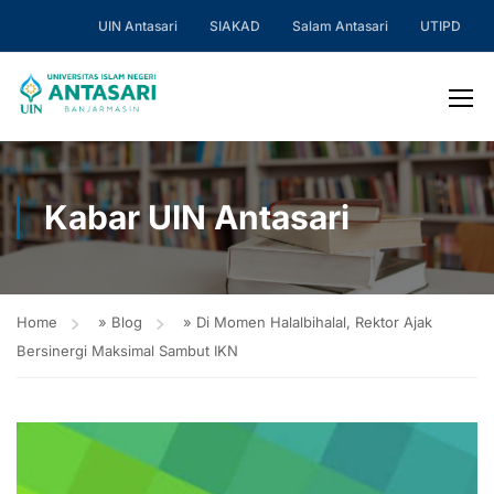
UIN Antasari
SIAKAD
Salam Antasari
UTIPD
Kabar UIN Antasari
Home
»
Blog
»
Di Momen Halalbihalal, Rektor Ajak
Bersinergi Maksimal Sambut IKN