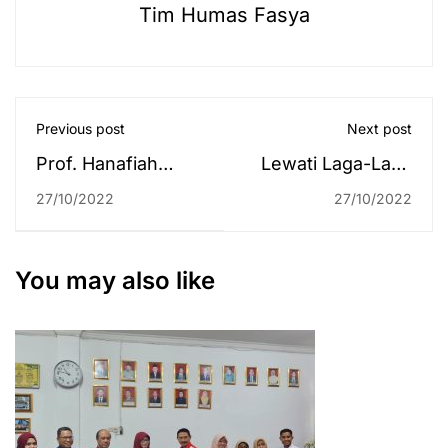
Tim Humas Fasya
Previous post
Next post
Prof. Hanafiah
Lewati Laga-Laga
Guru Besar Baru
Seru, Kontingen
27/10/2022
27/10/2022
UIN Antasari,
SMAN 10
Segera Menyusul 4
Banjarmasin Juara
Lagi
Umum Silat Santri
You may also like
Cup I