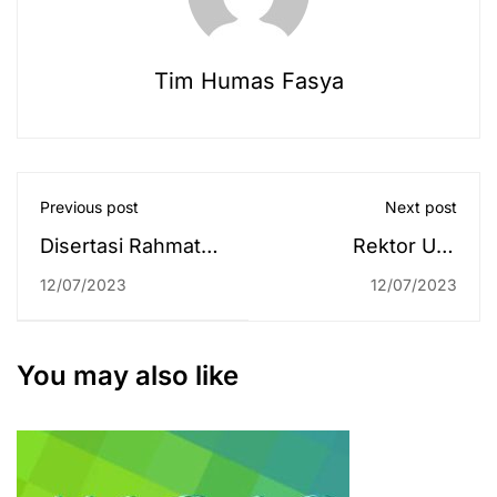
Tim Humas Fasya
Previous post
Next post
Disertasi Rahmat
Rektor UIN
Hidayat, Diuji
Antasari: Peraturan
12/07/2023
12/07/2023
Langsung Rektor
HAKI Sejalan
Baru IAIN Palangka
dengan Maqashid
Raya
Syariah
You may also like