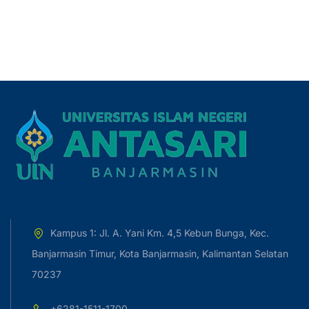
Kampus 1: Jl. A. Yani Km. 4,5 Kebun Bunga, Kec.
Banjarmasin Timur, Kota Banjarmasin, Kalimantan Selatan
70237
+6281-1511-1700