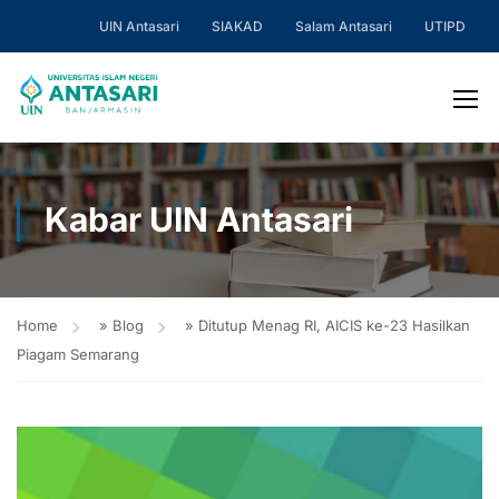
UIN Antasari
SIAKAD
Salam Antasari
UTIPD
Kabar UIN Antasari
Home
»
Blog
»
Ditutup Menag RI, AICIS ke-23 Hasilkan
Piagam Semarang