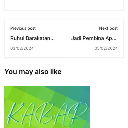
Previous post
Next post
Ruhui Barakatan
Jadi Pembina Apel,
Pro 4 FM 87,7 RRI
WR AUPK Ingatkan
03/02/2024
05/02/2024
Banjarmasin pada
Persiapan
03 Februari 2024
Kedatangan BPK
dan Reakreditasi
You may also like