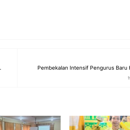
Pembekalan Intensif Pengurus Bar
ham
Fakultas Syariah Sambut Periode Aktif di 
1
UIN 