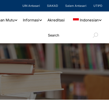
UIN Antasari
SIAKAD
Salam Antasari
UTIPD
nan Mutu
Informasi
Akreditasi
Indonesian