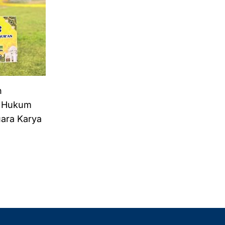
n
a Hukum
uara Karya