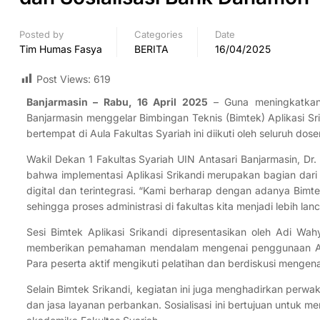
Posted by
Categories
Date
Tim Humas Fasya
BERITA
16/04/2025
Post Views:
619
Banjarmasin – Rabu, 16 April 2025
– Guna meningkatkan e
Banjarmasin menggelar Bimbingan Teknis (Bimtek) Aplikasi Sr
bertempat di Aula Fakultas Syariah ini diikuti oleh seluruh do
Wakil Dekan 1 Fakultas Syariah UIN Antasari Banjarmasin, Dr
bahwa implementasi Aplikasi Srikandi merupakan bagian dari 
digital dan terintegrasi. “Kami berharap dengan adanya Bimt
sehingga proses administrasi di fakultas kita menjadi lebih lan
Sesi Bimtek Aplikasi Srikandi dipresentasikan oleh Adi Wahy
memberikan pemahaman mendalam mengenai penggunaan Aplika
Para peserta aktif mengikuti pelatihan dan berdiskusi mengenai
Selain Bimtek Srikandi, kegiatan ini juga menghadirkan perw
dan jasa layanan perbankan. Sosialisasi ini bertujuan untuk 