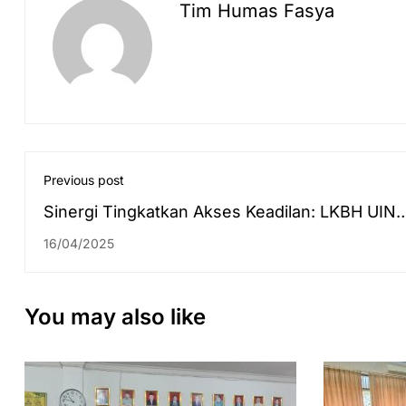
Tim Humas Fasya
Previous post
Sinergi Tingkatkan Akses Keadilan: LKBH UIN
Antasari Jalin Kerja Sama dengan Kemenkum
16/04/2025
Kalsel
You may also like