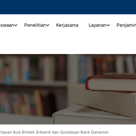
iswaan
Penelitian
Kerjasama
Layanan
Penjami
tasari Ikuti Bimtek Srikandi dan Sosialisasi Bank Danamon