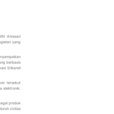
UIN Antasari
egiatan yang
menyampaikan
ang berbasis
asi Srikandi
ber tersebut
 elektronik.
bagai produk
uruh civitas