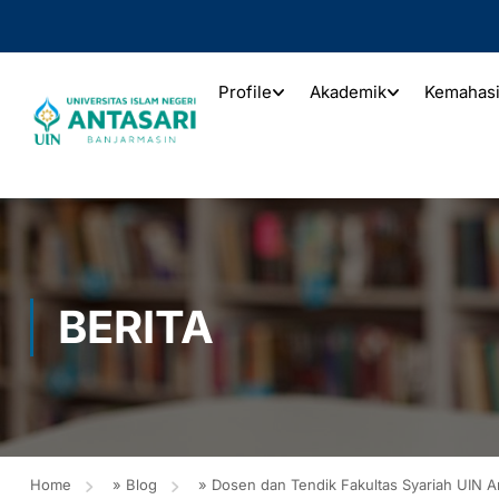
Profile
Akademik
Kemahas
BERITA
Home
»
Blog
»
Dosen dan Tendik Fakultas Syariah UIN An