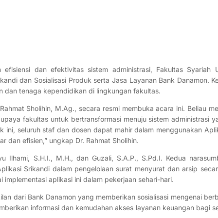
fisiensi dan efektivitas sistem administrasi, Fakultas Syariah 
ikandi dan Sosialisasi Produk serta Jasa Layanan Bank Danamon. K
sen dan tenaga kependidikan di lingkungan fakultas.
. Rahmat Sholihin, M.Ag., secara resmi membuka acara ini. Beliau 
upaya fakultas untuk bertransformasi menuju sistem administrasi y
ek ini, seluruh staf dan dosen dapat mahir dalam menggunakan Aplik
car dan efisien,” ungkap Dr. Rahmat Sholihin.
u Ilhami, S.H.I., M.H., dan Guzali, S.A.P., S.Pd.I. Kedua narasum
si Srikandi dalam pengelolaan surat menyurat dan arsip secara
 implementasi aplikasi ini dalam pekerjaan sehari-hari.
akilan dari Bank Danamon yang memberikan sosialisasi mengenai ber
memberikan informasi dan kemudahan akses layanan keuangan bagi sel