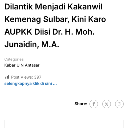
Dilantik Menjadi Kakanwil
Kemenag Sulbar, Kini Karo
AUPKK Diisi Dr. H. Moh.
Junaidin, M.A.
Categories
Kabar UIN Antasari
Post Views:
397
selengkapnya klik di
sini
…
Share: