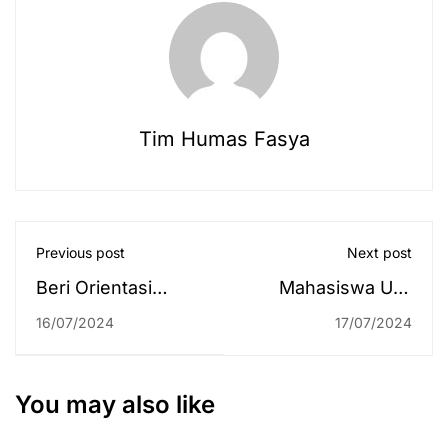
Tim Humas Fasya
Previous post
Next post
Beri Orientasi
Mahasiswa UIN
kepada para
Antasari
16/07/2024
17/07/2024
Musyrif/ah 2024,
Langsungkan
Rektor: Amanah
Student Mobility
akan Membuat
Programme di
You may also like
Kalian Tumbuh dan
Sekolah Indonesia