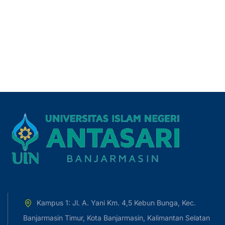
Kampus 1: Jl. A. Yani Km. 4,5 Kebun Bunga, Kec.
Banjarmasin Timur, Kota Banjarmasin, Kalimantan Selatan