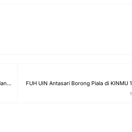
lang
FUH UIN Antasari Borong Piala di KINMU 1,
Para Nama Mahasiswa Ber