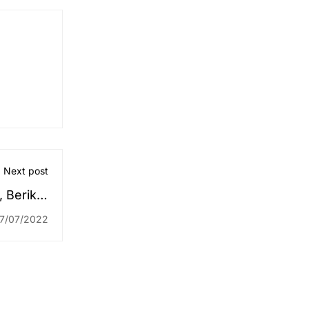
Next post
 Berikut
prestasi
17/07/2022