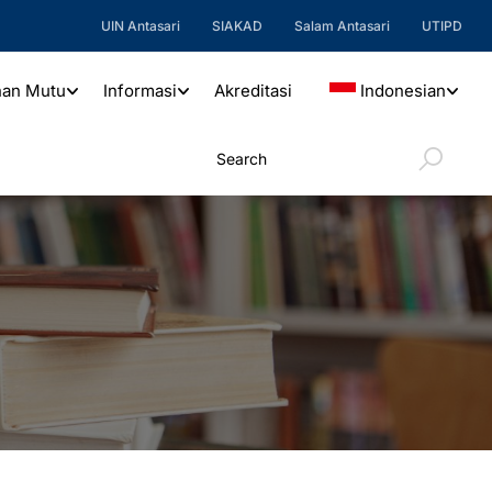
UIN Antasari
SIAKAD
Salam Antasari
UTIPD
nan Mutu
Informasi
Akreditasi
Indonesian