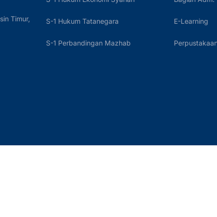
sin Timur,
S-1 Hukum Tatanegara
E-Learning
S-1 Perbandingan Mazhab
Perpustakaan 