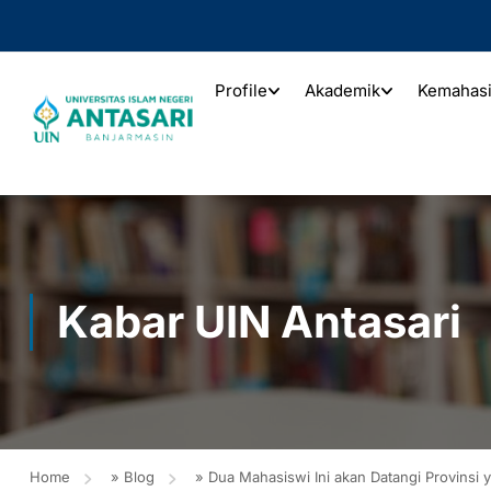
Profile
Akademik
Kemahas
Kabar UIN Antasari
Home
»
Blog
»
Dua Mahasiswi Ini akan Datangi Provinsi 