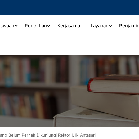
iswaan
Penelitian
Kerjasama
Layanan
Penjami
yang Belum Pernah Dikunjungi Rektor UIN Antasari