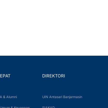
EPAT
DIREKTORI
A & Alumni
UIN Antasari Banjarmasin
 Umum & Keuangan
SIAKAD