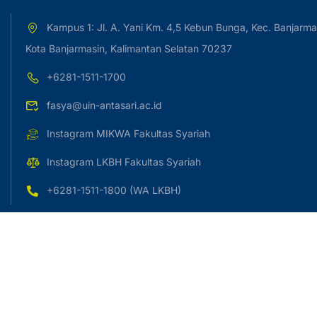
Kampus 1: Jl. A. Yani Km. 4,5 Kebun Bunga, Kec. Banjarma
Kota Banjarmasin, Kalimantan Selatan 70237
+6281-1511-1700
fasya@uin-antasari.ac.id
Instagram MIKWA Fakultas Syariah
Instagram LKBH Fakultas Syariah
+6281-1511-1800 (WA LKBH)
Copyright © 2023 UIN Antasari Banjarmasin