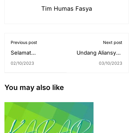
Tim Humas Fasya
Previous post
Next post
Selamat
Undang Aliansyah
Memperingati Hari
Jumbawuya, UIN
02/10/2023
03/10/2023
Kesaktian
Antasari Memulai
Pancasila 1 Oktober
Gerakan Cinta
2023
Buku
You may also like