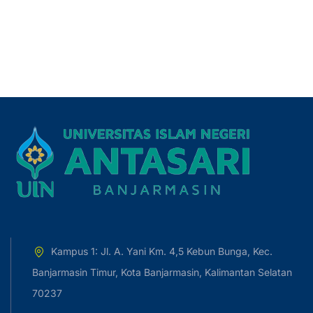
Kampus 1: Jl. A. Yani Km. 4,5 Kebun Bunga, Kec.
Banjarmasin Timur, Kota Banjarmasin, Kalimantan Selatan
70237