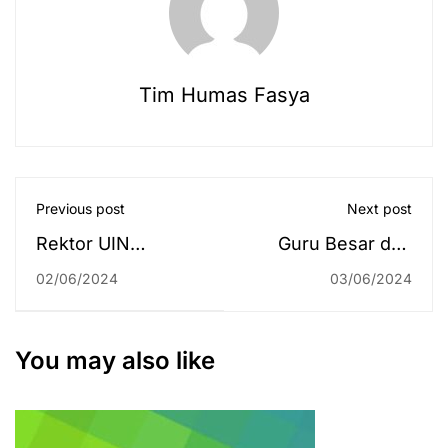
Tim Humas Fasya
Previous post
Next post
Rektor UIN
Guru Besar dari
Antasari Hadiri
UIN Malang Hadir
02/06/2024
03/06/2024
Majlis Perasmian
di Fakultas Syariah
Perhimpunan
untuk
Perwakilan Tiga
Pendampingan
You may also like
Tahun Sekali
Borang Akreditasi
Yayasan Hikmah
Sarawak Kali ke-21