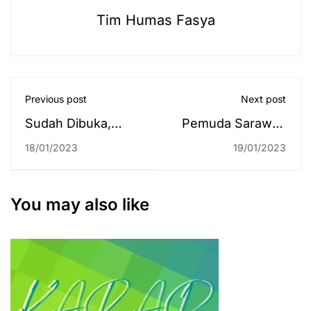
Tim Humas Fasya
Previous post
Next post
Sudah Dibuka,
Pemuda Sarawak
Prodi Teknologi
(Malaysia): UIN
18/01/2023
19/01/2023
Informasi Bervisi
Antasari Kampus
IKN Siap Terima
yang Menarik
Mahasiswa Baru
You may also like