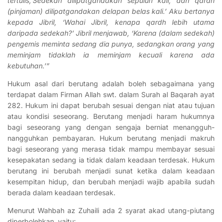
tertulis,’Sedekah dilipatgandakan sepuluh kali, dan qardh
(pinjaman) dilipatgandakan delapan belas kali.’ Aku bertanya
kepada Jibril, ‘Wahai Jibril, kenapa qardh lebih utama
daripada sedekah?’ Jibril menjawab, ‘Karena (dalam sedekah)
pengemis meminta sedang dia punya, sedangkan orang yang
meminjam tidaklah ia meminjam kecuali karena ada
kebutuhan.’”
Hukum asal dari berutang adalah boleh sebagaimana yang
terdapat dalam Firman Allah swt. dalam Surah al Baqarah ayat
282. Hukum ini dapat berubah sesuai dengan niat atau tujuan
atau kondisi seseorang. Berutang menjadi haram hukumnya
bagi seseorang yang dengan sengaja berniat menangguh-
nangguhkan pembayaran. Hukum berutang menjadi makruh
bagi seseorang yang merasa tidak mampu membayar sesuai
kesepakatan sedang ia tidak dalam keadaan terdesak. Hukum
berutang ini berubah menjadi sunat ketika dalam keadaan
kesempitan hidup, dan berubah menjadi wajib apabila sudah
berada dalam keadaan terdesak.
Menurut Wahbah az Zuhaili ada 2 syarat akad utang-piutang
diperbolehkan, yaitu: