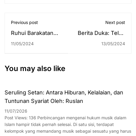
Previous post
Next post
Ruhui Barakatan
Berita Duka: Telah
Pro 4 FM 87,7 RRI
Wafat, Pensiunan
11/05/2024
13/05/2024
Banjarmasin pada
Pegawai UIN
11 Mei 2024
Antasari
Banjarmasin, Hj.
You may also like
Hamnah binti
Hamad
Seruling Setan: Antara Hiburan, Kelalaian, dan
Tuntunan Syariat Oleh: Ruslan
11/07/2026
Post Views: 136 Perbincangan mengenai hukum musik dalam
Islam hampir tidak pernah selesai. Di satu sisi, terdapat
kelompok yang memandang musik sebagai sesuatu yang harus