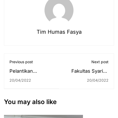
Tim Humas Fasya
Previous post
Next post
Pelantikan
Fakultas Syariah
Pengurus DEMA,
Hadiri Sosialisasi
20/04/2022
20/04/2022
SEMA dan HMP
Pembentukan
Fakultas Syariah
Penghubung
UIN Antasari
Komisi Yudisial di
You may also like
Periode 2022-2023
ULM