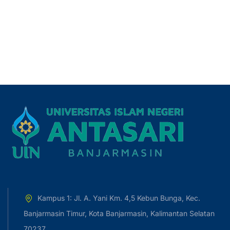
Kampus 1: Jl. A. Yani Km. 4,5 Kebun Bunga, Kec.
Banjarmasin Timur, Kota Banjarmasin, Kalimantan Selatan
70237