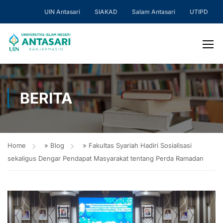
UIN Antasari
SIAKAD
Salam Antasari
UTIPD
BERITA
Home
»
Blog
»
Fakultas Syariah Hadiri Sosialisasi
sekaligus Dengar Pendapat Masyarakat tentang Perda Ramadan