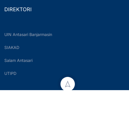
DIREKTORI
UIN Antasari Banjarmasin
SIAKAD
Salam Antasari
UTIPD
Copyright © 2023 UIN Antasari Banjarmasin