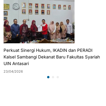
Keluarga
Perkuat Sinergi Hukum, IKADIN dan PERADI
Kalsel Sambangi Dekanat Baru Fakultas Syariah
UIN Antasari
23/04/2026