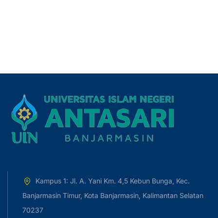
Kampus 1: Jl. A. Yani Km. 4,5 Kebun Bunga, Kec.
Banjarmasin Timur, Kota Banjarmasin, Kalimantan Selatan
70237