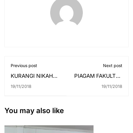
Previous post
Next post
KURANGI NIKAH
PIAGAM FAKULTAS
DINI, FAKULTAS
SYARIAH
19/11/2018
19/11/2018
SYARIAH DAN
OMBUDSMAN
PENYULUHAN
You may also like
HUKUM DI HIYUNG