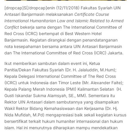
[dropcap]S[/dropcap]enin (12/11/2018) Fakultas Syariah UIN
Antasari Banjarmasin melaksanakan
Certificate Course
International Humanitarian Law and Islamic Related to Armed
Conflict
bekerja sama dengan The International Committee of
Red Cross (ICRC) bertempat di Best Western Hotel
Banjarmasin. Kegiatan dirangkai dengan penandatanganan
nota kesepahaman bersama antara UIN Antasari Banjarmasin
dan The International Committee of Red Cross (ICRC) Jakarta.
Ikut memberikan sambutan dalam event ini, Ketua
Panitia/Dekan Fakultas Syariah (Dr. H. Jalaluddin, M.Hum);
Kepala Delegasi International Committee of The Red Cross
(ICRC) untuk Indonesia dan Timor Leste (Mr. Alexander Faite);
Kepala Palang Merah Indonesia (PMI) Kalimantan Selatan (H.
Gusti Iskandar Sukma Alamsyah, SE., MM). Sementara itu
Rektor UIN Antasari dalam sambutannya yang disampaikan
Wakil Rektor Bidang Kemahasiswaan dan Kerjasama (Dr. Hj.
Nida Mufidah, M.Pd) mengapresiasi baik sekali kegiatan kursus
bersertifikat terkait hukum humaniter internasional dan hukum
islam. Hal ini menurutnya diharapkan mampu mendekatkan