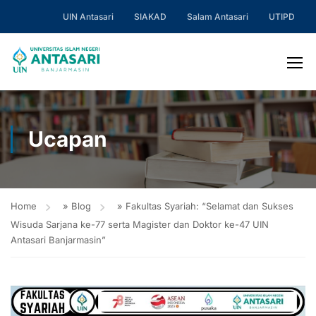
UIN Antasari
SIAKAD
Salam Antasari
UTIPD
Ucapan
Home
»
Blog
»
Fakultas Syariah: “Selamat dan Sukses
Wisuda Sarjana ke-77 serta Magister dan Doktor ke-47 UIN
Antasari Banjarmasin”