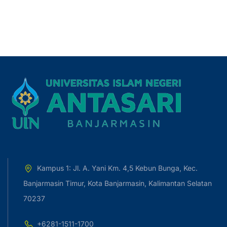
Kampus 1: Jl. A. Yani Km. 4,5 Kebun Bunga, Kec.
Banjarmasin Timur, Kota Banjarmasin, Kalimantan Selatan
70237
+6281-1511-1700