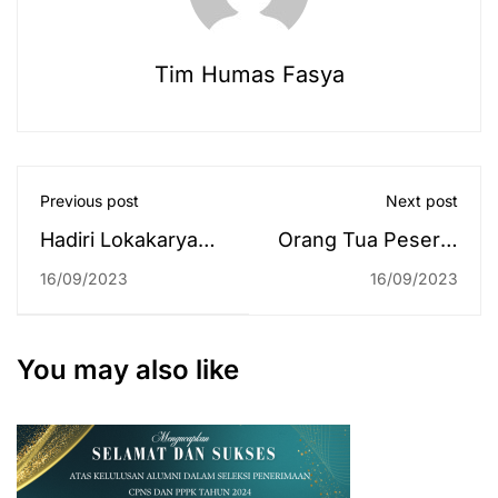
Tim Humas Fasya
Previous post
Next post
Hadiri Lokakarya
Orang Tua Peserta
AIQA dan
Upacara Wisuda
16/09/2023
16/09/2023
Konferensi
Sarjana ke-77:
Internasional AIUA
Program-Program
di Bangkok, UIN
di UIN Antasari
You may also like
Antasari Dorong
Sangat Menunjang
Penggalakkan
Masa Depan
Kolaborasi
Mahasiswa