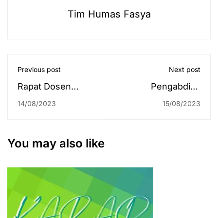
Tim Humas Fasya
Previous post
Next post
Rapat Dosen
Pengabdian
Fakultas Syariah
kepada Masyarakat
14/08/2023
15/08/2023
untuk Semester
Fakultas Syariah
Ganjil Tahun
Bersama
Akademik
Pemerintah
You may also like
2023/2024
Kecamatan Aluh
Aluh