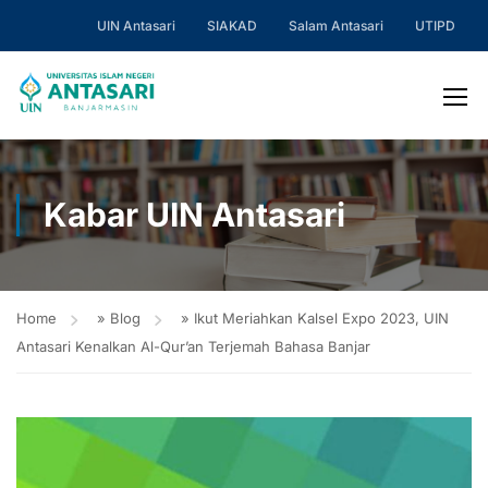
UIN Antasari
SIAKAD
Salam Antasari
UTIPD
Kabar UIN Antasari
Home
»
Blog
»
Ikut Meriahkan Kalsel Expo 2023, UIN
Antasari Kenalkan Al-Qur’an Terjemah Bahasa Banjar