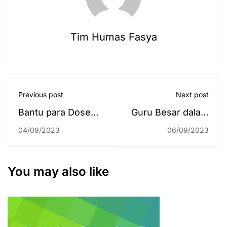
Tim Humas Fasya
Previous post
Next post
Bantu para Dosen
Guru Besar dalam
Tembus Jurnal
Bidang Ilmu Hak
04/09/2023
06/09/2023
Internasional,
Asasi Manusia,
LP2M Adakan
Prof. Dr. H.
Academic Writing
Jalaluddin, M.Hum.
You may also like