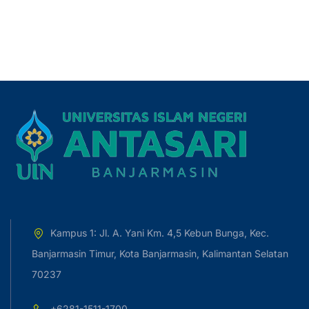
Kampus 1: Jl. A. Yani Km. 4,5 Kebun Bunga, Kec.
Banjarmasin Timur, Kota Banjarmasin, Kalimantan Selatan
70237
+6281-1511-1700