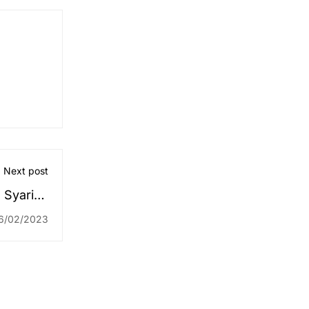
Next post
 Syariah
osbakum
6/02/2023