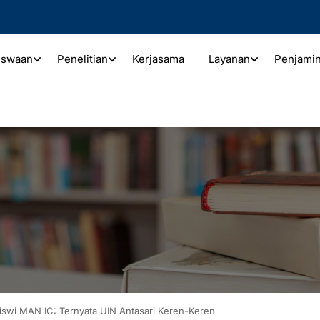
iswaan
Penelitian
Kerjasama
Layanan
Penjami
Siswi MAN IC: Ternyata UIN Antasari Keren-Keren