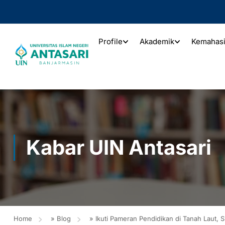
Profile
Akademik
Kemahas
Kabar UIN Antasari
Home
»
Blog
»
Ikuti Pameran Pendidikan di Tanah Laut, 