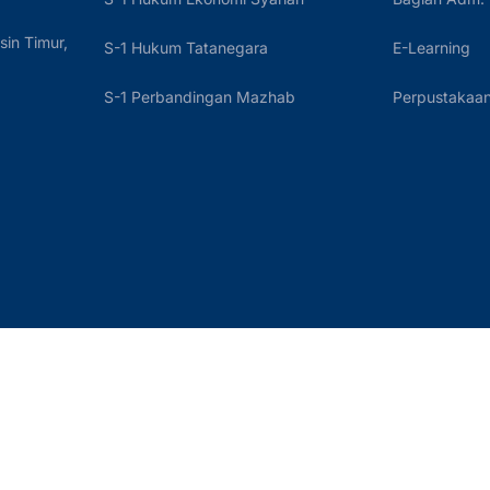
sin Timur,
S-1 Hukum Tatanegara
E-Learning
S-1 Perbandingan Mazhab
Perpustakaan 