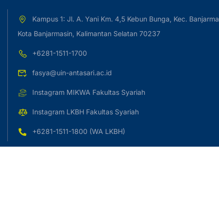
Kampus 1: Jl. A. Yani Km. 4,5 Kebun Bunga, Kec. Banjarma
Kota Banjarmasin, Kalimantan Selatan 70237
+6281-1511-1700
fasya@uin-antasari.ac.id
Instagram MIKWA Fakultas Syariah
Instagram LKBH Fakultas Syariah
+6281-1511-1800 (WA LKBH)
Copyright © 2023 UIN Antasari Banjarmasin