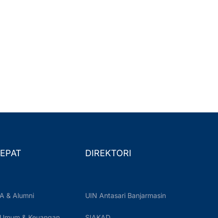
EPAT
DIREKTORI
A & Alumni
UIN Antasari Banjarmasin
 Umum & Keuangan
SIAKAD