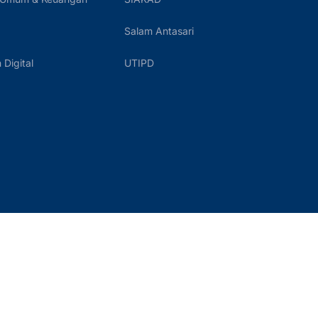
Salam Antasari
Digital
UTIPD