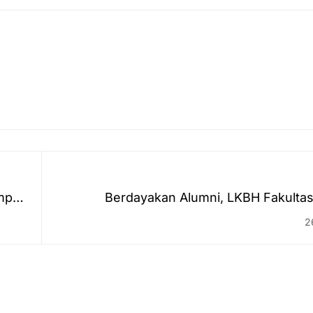
ampus
Berdayakan Alumni, LKBH Fakultas
Programkan Magang Kerja pada P
2