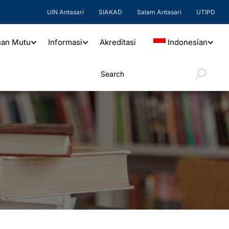
UIN Antasari
SIAKAD
Salam Antasari
UTIPD
nan Mutu
Informasi
Akreditasi
Indonesian