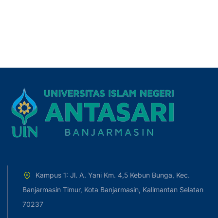
Kampus 1: Jl. A. Yani Km. 4,5 Kebun Bunga, Kec.
Banjarmasin Timur, Kota Banjarmasin, Kalimantan Selatan
70237