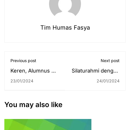
Tim Humas Fasya
Previous post
Next post
Keren, Alumnus S-1
Silaturahmi dengan
PBA UIN Antasari
Kadivpas Kanwil
23/01/2024
24/01/2024
Banjarmasin Jadi
Kemenkumham,
Guru di Sekolah
Wakil Rektor
Indonesia Jeddah
Bicarakan Rencana
You may also like
MoU