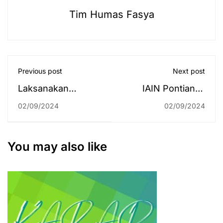
Tim Humas Fasya
Previous post
Next post
Laksanakan
IAIN Pontianak
Manajemen
Lakukan Kunjungan
02/09/2024
02/09/2024
Anggaran dengan
Kaji Terap ke UPKK
Baik, Rektor Puji
UIN Antasari
Fakultas Dakwah
You may also like
dan Ilmu
Komunikasi