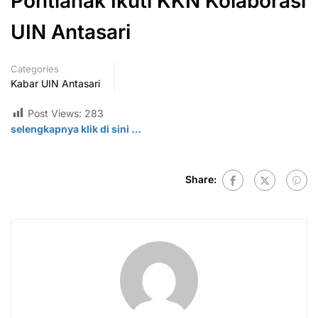
Pontianak Ikuti KKN Kolaborasi
UIN Antasari
Categories
Kabar UIN Antasari
Post Views:
283
selengkapnya klik di
sini
…
Share: