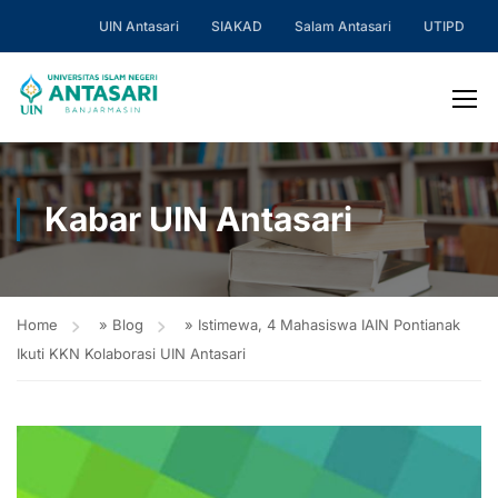
UIN Antasari
SIAKAD
Salam Antasari
UTIPD
Kabar UIN Antasari
Home
»
Blog
»
Istimewa, 4 Mahasiswa IAIN Pontianak
Ikuti KKN Kolaborasi UIN Antasari