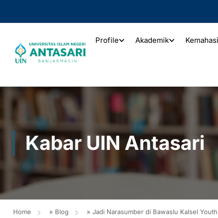
Profile
Akademik
Kemahas
Kabar UIN Antasari
Home
»
Blog
»
Jadi Narasumber di Bawaslu Kalsel Yout