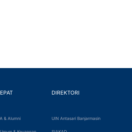
EPAT
DIREKTORI
A & Alumni
UIN Antasari Banjarmasin
 Umum & Keuangan
SIAKAD