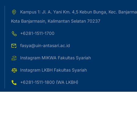
Kampus 1: Jl. A. Yani Km. 4,5 Kebun Bunga, Kec. Banjarma
Kota Banjarmasin, Kalimantan Selatan 70237
+6281-1511-1700
fasya@uin-antasari.ac.id
Instagram MIKWA Fakultas Syariah
Instagram LKBH Fakultas Syariah
+6281-1511-1800 (WA LKBH)
Copyright © 2023 UIN Antasari Banjarmasin