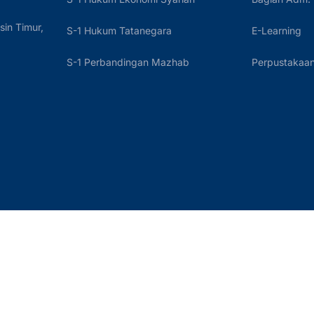
sin Timur,
S-1 Hukum Tatanegara
E-Learning
S-1 Perbandingan Mazhab
Perpustakaan 