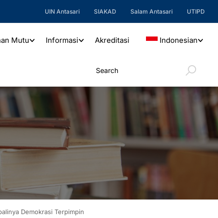
UIN Antasari
SIAKAD
Salam Antasari
UTIPD
nan Mutu
Informasi
Akreditasi
Indonesian
alinya Demokrasi Terpimpin