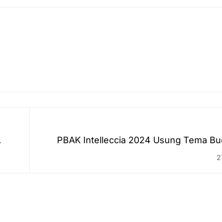
PBAK Intelleccia 2024 Usung Tema B
Literasi di Kalangan M
2
 di