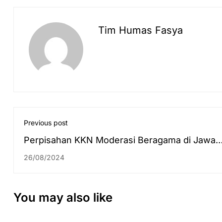
Tim Humas Fasya
Previous post
Perpisahan KKN Moderasi Beragama di Jawa
Barat, Warga: Berat dan Sedih, Kehadiran
26/08/2024
Mahasiswa KKN Tahun Ini Terasa Sangat Dekat
Tengah Masyarakat
You may also like