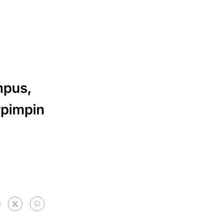
mpus,
rpimpin