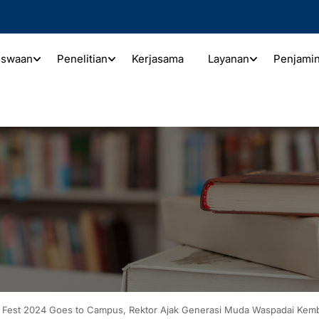
iswaan
Penelitian
Kerjasama
Layanan
Penjami
h Fest 2024 Goes to Campus, Rektor Ajak Generasi Muda Waspadai Kemb