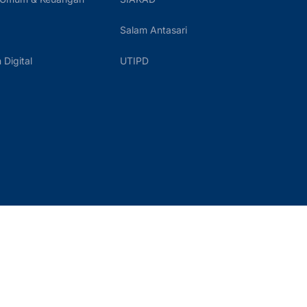
Salam Antasari
Digital
UTIPD