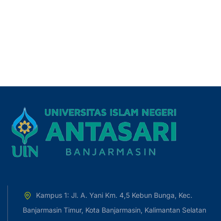
Kampus 1: Jl. A. Yani Km. 4,5 Kebun Bunga, Kec.
Banjarmasin Timur, Kota Banjarmasin, Kalimantan Selatan