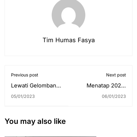
Tim Humas Fasya
Previous post
Next post
Lewati Gelombang
Menatap 2023,
dan Hampir Batal,
Pembentukan
05/01/2023
06/01/2023
Akhirnya Bus Baru
Fakultas Saintek
Datang
dan Pengaktifan
PPL/KKN Luar
You may also like
Negeri