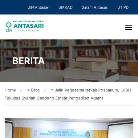
UIN Antasari
SIAKAD
Salam Antasari
UTIPD
BERITA
Home
»
Blog
»
Jalin Kerjasama terkait Posbakum, LKBH
Fakultas Syariah Gandeng Empat Pengadilan Agama