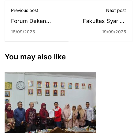
Previous post
Next post
Forum Dekan
Fakultas Syariah
(Fordek) Fakultas
Perluas Wawasan
18/09/2025
19/09/2025
Syariah PTKIN Se-
dengan Kunjungi
Indonesia
Fakultas Hukum
Tingkatkan Sinergi
Universitas Islam
You may also like
Untuk Menghadapi
Indonesia
Tantangan Masa
Depan