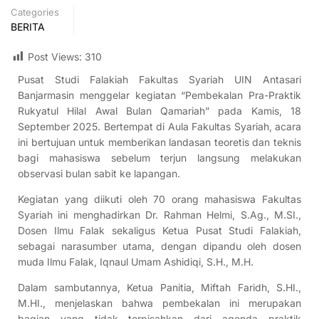
Categories
BERITA
Post Views:
310
Pusat Studi Falakiah Fakultas Syariah UIN Antasari
Banjarmasin menggelar kegiatan “Pembekalan Pra-Praktik
Rukyatul Hilal Awal Bulan Qamariah” pada Kamis, 18
September 2025. Bertempat di Aula Fakultas Syariah, acara
ini bertujuan untuk memberikan landasan teoretis dan teknis
bagi mahasiswa sebelum terjun langsung melakukan
observasi bulan sabit ke lapangan.
Kegiatan yang diikuti oleh 70 orang mahasiswa Fakultas
Syariah ini menghadirkan Dr. Rahman Helmi, S.Ag., M.SI.,
Dosen Ilmu Falak sekaligus Ketua Pusat Studi Falakiah,
sebagai narasumber utama, dengan dipandu oleh dosen
muda Ilmu Falak, Iqnaul Umam Ashidiqi, S.H., M.H.
Dalam sambutannya, Ketua Panitia, Miftah Faridh, S.HI.,
M.HI., menjelaskan bahwa pembekalan ini merupakan
bagian yang tidak terpisahkan dari agenda praktik