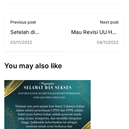
Previous post
Next post
Setelah di
Mau Revisi UU Haji,
Mataram, Dirjen
Komisi VIII DPR RI
03/11/2022
04/11/2022
Pendis Buka AICIS
Minta Kajian UIN
2022 Part 2 di Bali
Antasari
You may also like