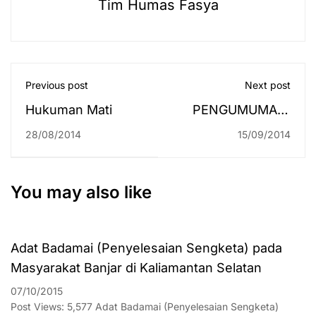
Tim Humas Fasya
Previous post
Next post
Hukuman Mati
PENGUMUMAN:
DOSEN
28/08/2014
15/09/2014
PEMBIMBING
BACA TULIS AL-
QUR'AN
You may also like
Adat Badamai (Penyelesaian Sengketa) pada
Masyarakat Banjar di Kaliamantan Selatan
07/10/2015
Post Views: 5,577 Adat Badamai (Penyelesaian Sengketa)