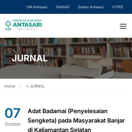
UIN Antasari
SIAKAD
Salam Antasari
UTIPD
JURNAL
Home
»
JURNAL
07
Adat Badamai (Penyelesaian
Sengketa) pada Masyarakat Banjar
October
di Kaliamantan Selatan