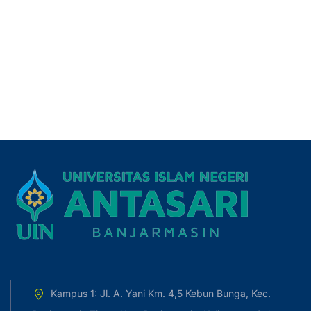
Kampus 1: Jl. A. Yani Km. 4,5 Kebun Bunga, Kec.