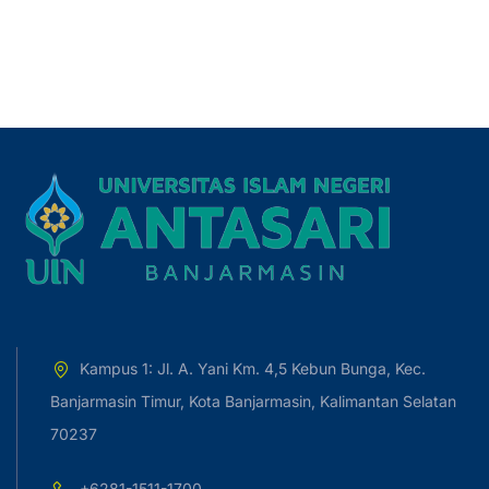
Kampus 1: Jl. A. Yani Km. 4,5 Kebun Bunga, Kec.
Banjarmasin Timur, Kota Banjarmasin, Kalimantan Selatan
70237
+6281-1511-1700