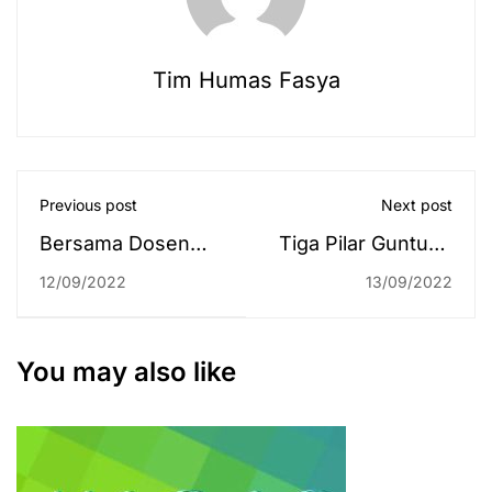
Tim Humas Fasya
Previous post
Next post
Bersama Dosen
Tiga Pilar Guntung
Malaysia, LP2M
Manggis Dukung
12/09/2022
13/09/2022
UIN Antasari Latih
Pembentukan
Para Dai Mualaf
Lingkungan Islami
Metode Cepat Bisa
di Sekitar Kampus
You may also like
Baca Al-Qur’an
2 UIN Antasari