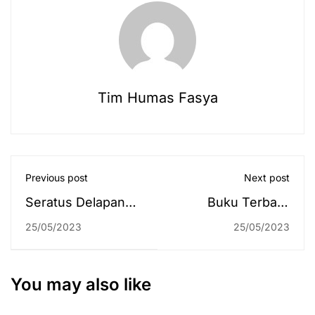
Tim Humas Fasya
Previous post
Next post
Seratus Delapan
Buku Terbaru
Mahasiswa KKN II
Rektor UIN
25/05/2023
25/05/2023
2022/2023 Bawa
Antasari tentang
Misi Pengentasan
Tasawuf, Dosen
Tengkes
UIN Alauddin
You may also like
Makassar: Sangat