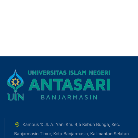
Kampus 1: Jl. A. Yani Km. 4,5 Kebun Bunga, Kec.
Banjarmasin Timur, Kota Banjarmasin, Kalimantan Selatan