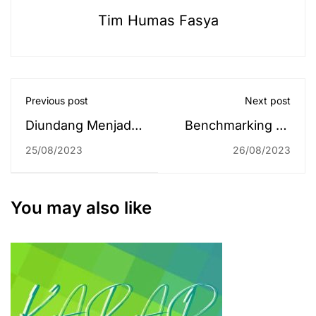
Tim Humas Fasya
Previous post
Next post
Diundang Menjadi
Benchmarking ke
Pemandu
Banjarmasin,
25/08/2023
26/08/2023
Pertemuan di
Singgah Sebentar
ISEAS Singapura,
di Tepi Siring. Luar
Rektor Bahas Masa
Biasa PKDP
You may also like
Depan Kalimantan
Angkatan III,
Semua Peserta
dan Panitia
Tertawa Ceria