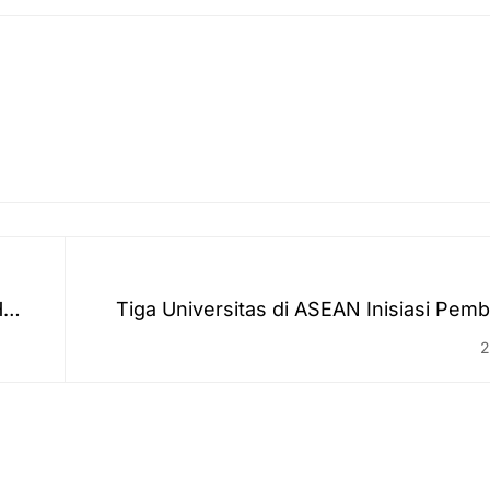
H
Tiga Universitas di ASEAN Inisiasi Pem
Lajnah Bah
2