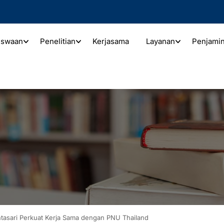
iswaan
Penelitian
Kerjasama
Layanan
Penjami
tasari Perkuat Kerja Sama dengan PNU Thailand