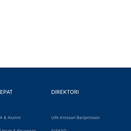
EPAT
DIREKTORI
A & Alumni
UIN Antasari Banjarmasin
 Umum & Keuangan
SIAKAD