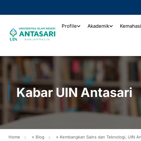
Profile
Akademik
Kemahas
Kabar UIN Antasari
Home
»
Blog
»
Kembangkan Sains dan Teknologi, UIN An