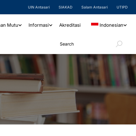
UIN Antasari
SIAKAD
Salam Antasari
UTIPD
nan Mutu
Informasi
Akreditasi
Indonesian