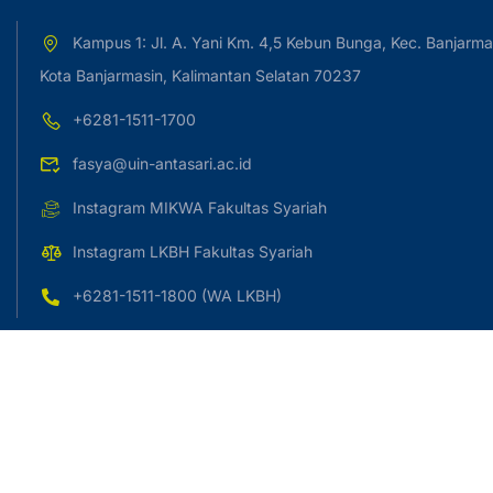
Kampus 1: Jl. A. Yani Km. 4,5 Kebun Bunga, Kec. Banjarma
Kota Banjarmasin, Kalimantan Selatan 70237
+6281-1511-1700
fasya@uin-antasari.ac.id
Instagram MIKWA Fakultas Syariah
Instagram LKBH Fakultas Syariah
+6281-1511-1800 (WA LKBH)
Copyright © 2023 UIN Antasari Banjarmasin