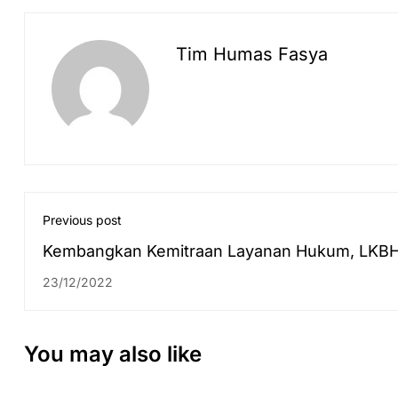
Tim Humas Fasya
Previous post
Kembangkan Kemitraan Layanan Hukum, LKB
Fakultas Syariah Gandeng Pengadilan Negeri
23/12/2022
Kapuas Kelas II Selenggarakan Posbakum
You may also like