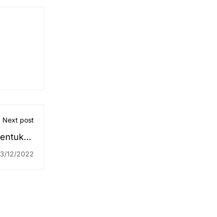
Next post
bentukan
asa Arab
3/12/2022