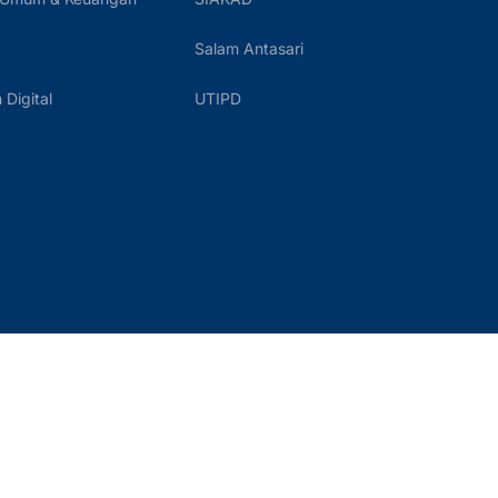
Salam Antasari
Digital
UTIPD