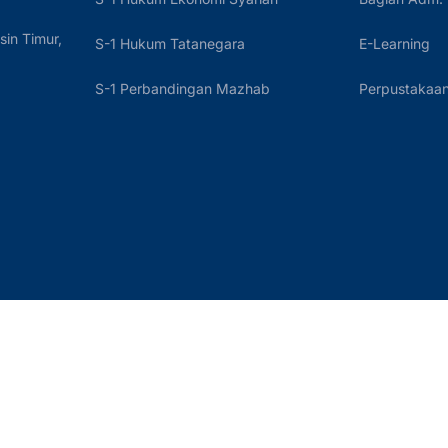
sin Timur,
S-1 Hukum Tatanegara
E-Learning
S-1 Perbandingan Mazhab
Perpustakaan 