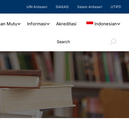
UIN Antasari
SIAKAD
Salam Antasari
UTIPD
nan Mutu
Informasi
Akreditasi
Indonesian