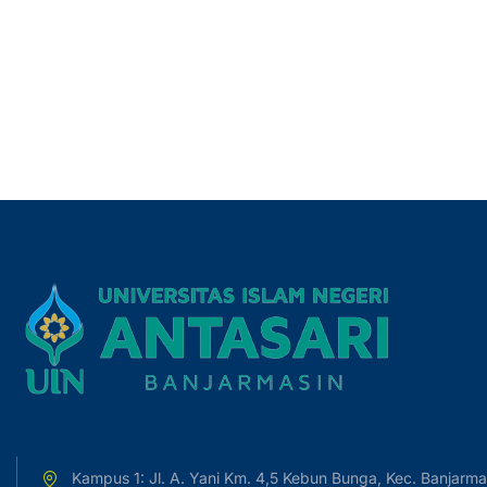
Kampus 1: Jl. A. Yani Km. 4,5 Kebun Bunga, Kec. Banjarma