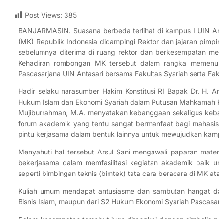
Post Views:
385
BANJARMASIN. Suasana berbeda terlihat di kampus I UIN An
(MK) Republik Indonesia didampingi Rektor dan jajaran pimpi
sebelumnya diterima di ruang rektor dan berkesempatan me
Kehadiran rombongan MK tersebut dalam rangka memenuhi
Pascasarjana UIN Antasari bersama Fakultas Syariah serta Fak
Hadir selaku narasumber Hakim Konstitusi RI Bapak Dr. H. A
Hukum Islam dan Ekonomi Syariah dalam Putusan Mahkamah Kon
Mujiburrahman, M.A. menyatakan kebanggaan sekaligus keba
forum akademik yang tentu sangat bermanfaat bagi mahasisw
pintu kerjasama dalam bentuk lainnya untuk mewujudkan kampu
Menyahuti hal tersebut Arsul Sani mengawali paparan mat
bekerjasama dalam memfasilitasi kegiatan akademik baik u
seperti bimbingan teknis (bimtek) tata cara beracara di MK a
Kuliah umum mendapat antusiasme dan sambutan hangat dari
Bisnis Islam, maupun dari S2 Hukum Ekonomi Syariah Pascasar