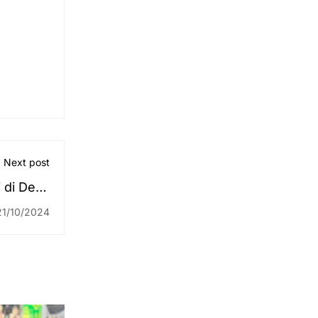
Next post
 di Desa
anjar dan
21/10/2024
Keluarga