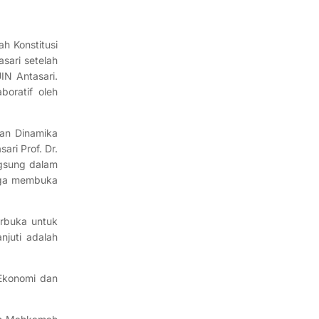
h Konstitusi
sari setelah
IN Antasari.
oratif oleh
kan Dinamika
ri Prof. Dr.
ngsung dalam
juga membuka
rbuka untuk
njuti adalah
 Ekonomi dan