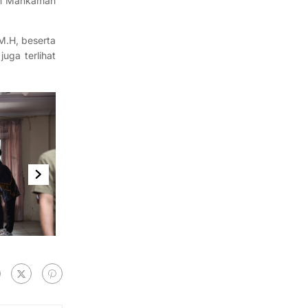
dan Mahkamah
M.H, beserta
uga terlihat