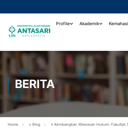
Profile
Akademik
Kemahas
BERITA
Home
»
Blog
»
Kembangkan Wawasan Hukum: Fakultas Sy