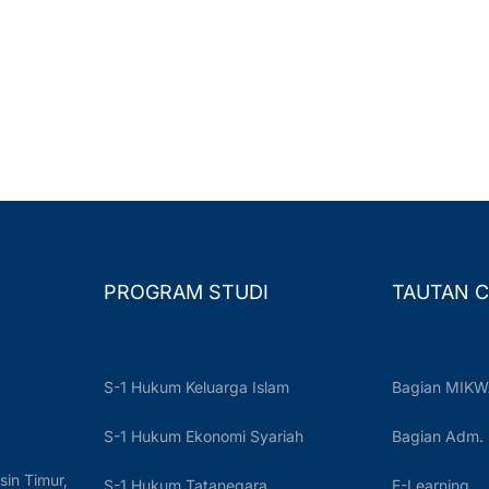
PROGRAM STUDI
TAUTAN C
S-1 Hukum Keluarga Islam
Bagian MIKW
S-1 Hukum Ekonomi Syariah
Bagian Adm.
sin Timur,
S-1 Hukum Tatanegara
E-Learning