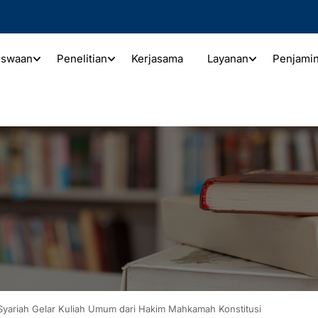
iswaan
Penelitian
Kerjasama
Layanan
Penjami
ariah Gelar Kuliah Umum dari Hakim Mahkamah Konstitusi