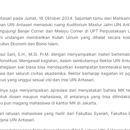
tasari pada Jumat, 18 Oktober 2024. Sejumlah tamu dari Mahkama
nan UIN Antasari memasuki ruang Auditorium Mastur Jahri UIN Anta
ngujungi Banjar Corner dan Melayu Corner di UPT Perpustakaan U
 undangan memberikan Kuliah Umum yang dihelat secara kolab
ultas Ekonomi dan Bisnis Islam.
rsul Sani, S.H., M.Si. Pr.M. dengan menyampaikan materi bertema
stitusi. Mengawali kegiatan, dalam sambutannya Rektor UIN Antasa
hagiaan luar biasa bisa mendapatkan kesempatan berinteraksi la
a dan seluruh civitas akademika. Rektor berharap kegiatan ini 
s yang unggul sesuai visi dan misi UIN Antasari.
erinya juga menyampaikan apresiasi dan menyatakan bahwa MK te
ntuk dosen maupun mahasiswa, di antaranya yang bisa ditindakla
tau pun magang mahasiswa di kantor MK di Jakarta.
 ratusan mahasiswa yang hadir dari Fakultas Syariah, Fakultas
jana UIN Antasari.