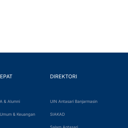
EPAT
DIREKTORI
A & Alumni
UIN Antasari Banjarmasin
 Umum & Keuangan
SIAKAD
Salam Antasari