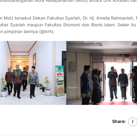
s penandatanganan Nota Kesepahaman (MoU) antara UIN Antasari 
 MoU tersebut Dekan Fakultas Syariah, Dr. Hj. Amelia Rahmaniah, 
s Syariah maupun Fakultas Ekonomi dan Bisnis Islam. Selain itu j
an pimpinan lainnya (@brh).
Share: