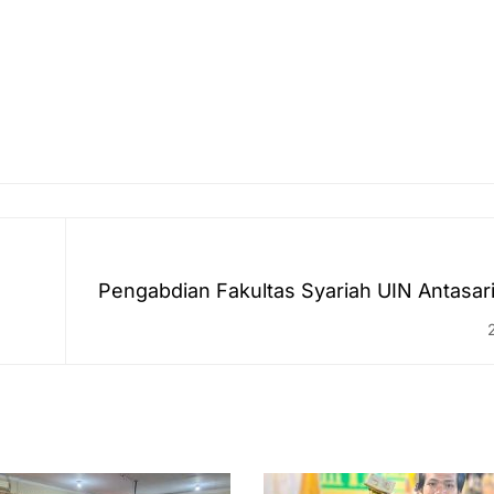
Pengabdian Fakultas Syariah UIN Antasari
Aranaway: Menggali Tradisi Fikih B
Edukasi Hukum 