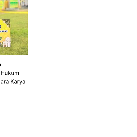
n
a Hukum
uara Karya