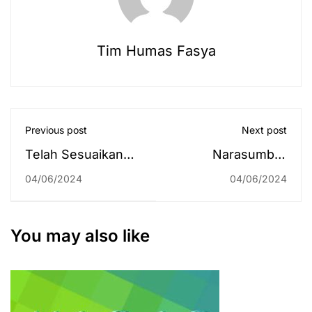
Tim Humas Fasya
Previous post
Next post
Telah Sesuaikan
Narasumber
Renstra, UIN
Penyuluhan
04/06/2024
04/06/2024
Antasari Optimis
Jabatan: Karakter
Raih WBBM
Adalah Modal
Utama
You may also like
Mendapatkan
Kesuksesan