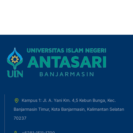
Kampus 1: Jl. A. Yani Km. 4,5 Kebun Bunga, Kec.
Banjarmasin Timur, Kota Banjarmasin, Kalimantan Selatan
70237
+6281-1511-1700