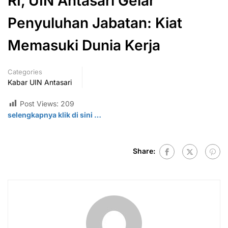
RI, UIN Antasari Gelar
Penyuluhan Jabatan: Kiat
Memasuki Dunia Kerja
Categories
Kabar UIN Antasari
Post Views:
209
selengkapnya klik di
sini
…
Share: