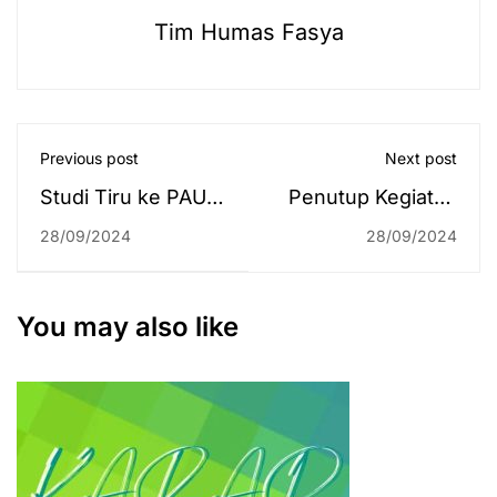
Tim Humas Fasya
Previous post
Next post
Studi Tiru ke PAUD
Penutup Kegiatan
Terpadu Binaan
KKN Desa
28/09/2024
28/09/2024
DWP UIN Antasari,
Tandilang RT 04–
DWP IAHN
05, Hadirkan 8
Tampung Penyang
Lomba untuk Anak
You may also like
Senang
dan Remaja
Berkesempatan
Berinteraksi
Langsung dengan
Siswa