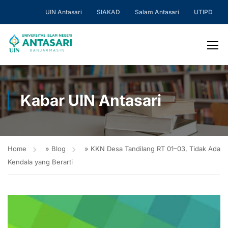
UIN Antasari
SIAKAD
Salam Antasari
UTIPD
Kabar UIN Antasari
Home
»
Blog
»
KKN Desa Tandilang RT 01–03, Tidak Ada
Kendala yang Berarti