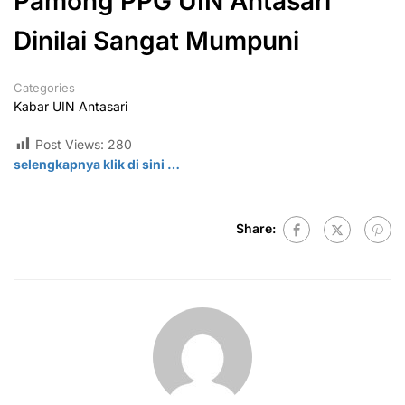
Pamong PPG UIN Antasari
Dinilai Sangat Mumpuni
Categories
Kabar UIN Antasari
Post Views:
280
selengkapnya klik di
sini
…
Share: