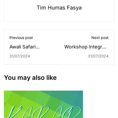
Tim Humas Fasya
Previous post
Next post
Awali Safari
Workshop Integrasi
Pengabdian
Ilmu Fakultas
31/07/2024
31/07/2024
Internasional ke
Syariah, Hadirkan
Malaysia dan
Dua Pakar di
Brunei Darussalam,
Bidangnya
You may also like
Tim Dosen Mampir
ke IAIN Pontianak
Perkuat Kemitraan