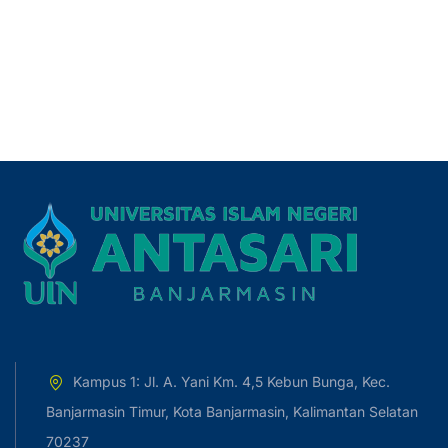
Kampus 1: Jl. A. Yani Km. 4,5 Kebun Bunga, Kec.
Banjarmasin Timur, Kota Banjarmasin, Kalimantan Selatan
70237