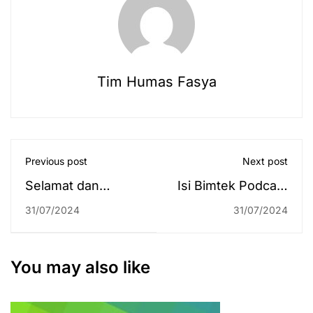
Tim Humas Fasya
Previous post
Next post
Selamat dan
Isi Bimtek Podcast
Sukses kepada Dr.
dan Memandu
31/07/2024
31/07/2024
Rahman Helmi,
Acara, Narasumber
S.Ag., M.S.I.
Antung Wan Kahfi:
Ternyata Kegiatan
You may also like
di UIN Antasari
Asyik-Asyik