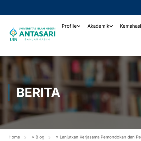
Profile
Akademik
Kemahas
BERITA
Home
»
Blog
»
Lanjutkan Kerjasama Pemondokan dan P