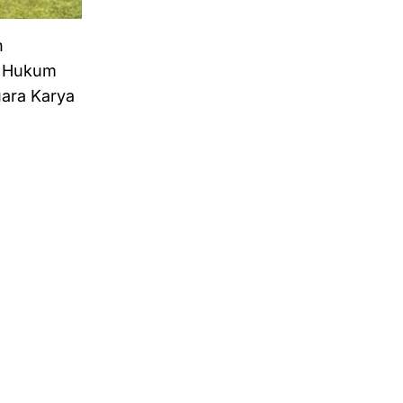
n
a Hukum
uara Karya