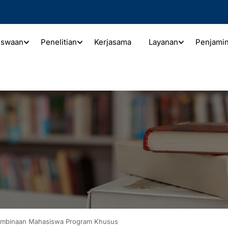
iswaan
Penelitian
Kerjasama
Layanan
Penjami
embinaan Mahasiswa Program Khusus