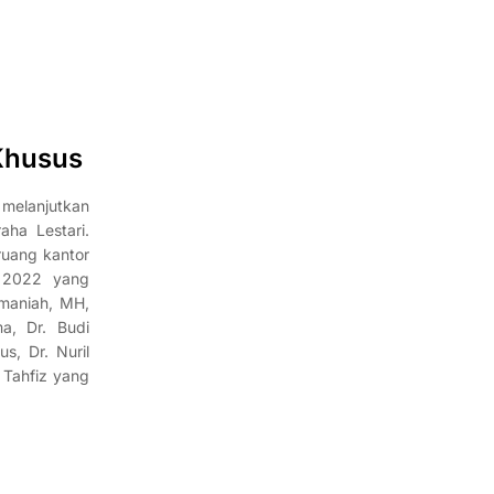
Khusus
melanjutkan
aha Lestari.
ruang kantor
i 2022 yang
hmaniah, MH,
a, Dr. Budi
s, Dr. Nuril
 Tahfiz yang