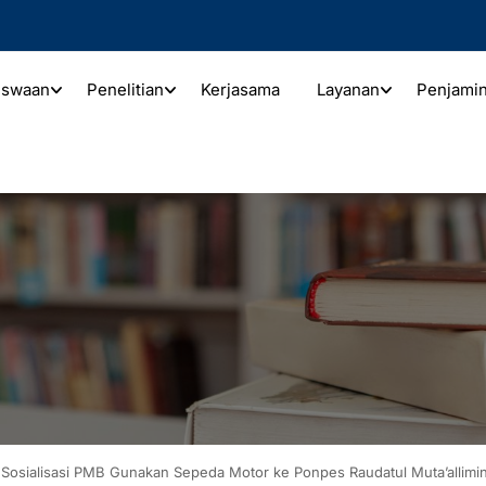
iswaan
Penelitian
Kerjasama
Layanan
Penjami
 Sosialisasi PMB Gunakan Sepeda Motor ke Ponpes Raudatul Muta’allimi