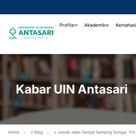
Profile
Akademik
Kemahas
Kabar UIN Antasari
Home
»
Blog
»
Lewati Jalan Sempit Samping Sungai, Tim