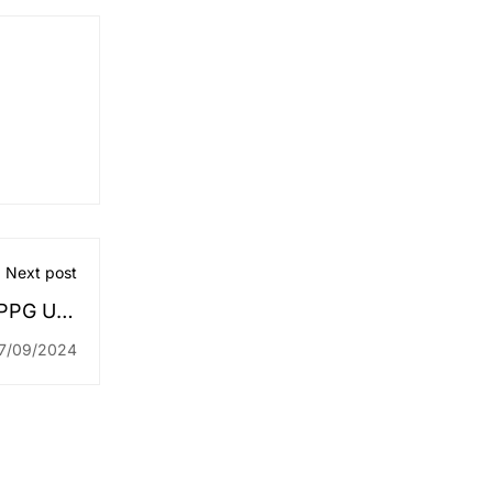
Next post
 PPG UIN
r Bupati
7/09/2024