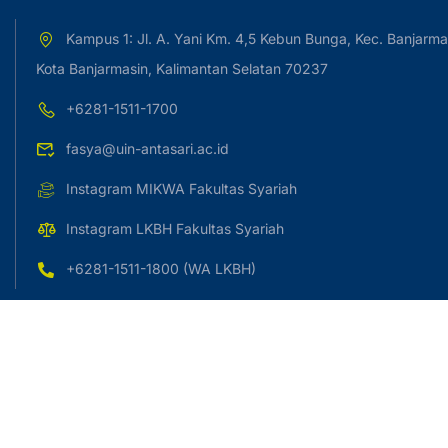
Kampus 1: Jl. A. Yani Km. 4,5 Kebun Bunga, Kec. Banjarma
Kota Banjarmasin, Kalimantan Selatan 70237
+6281-1511-1700
fasya@uin-antasari.ac.id
Instagram MIKWA Fakultas Syariah
Instagram LKBH Fakultas Syariah
+6281-1511-1800 (WA LKBH)
Copyright © 2023 UIN Antasari Banjarmasin