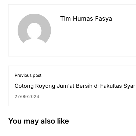
Tim Humas Fasya
Previous post
Gotong Royong Jum'at Bersih di Fakultas Syar
UIN Antasari Banjarmasin: Wujudkan Kampus
27/09/2024
Bersih, Nyaman dan Asri
You may also like