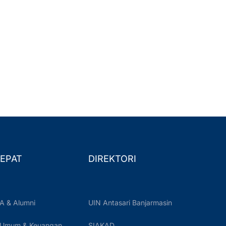
EPAT
DIREKTORI
A & Alumni
UIN Antasari Banjarmasin
 Umum & Keuangan
SIAKAD