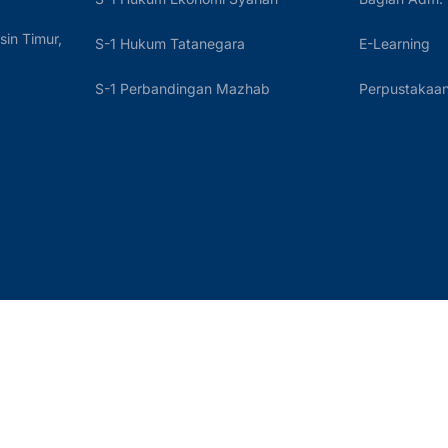
sin Timur,
S-1 Hukum Tatanegara
E-Learning
S-1 Perbandingan Mazhab
Perpustakaan 