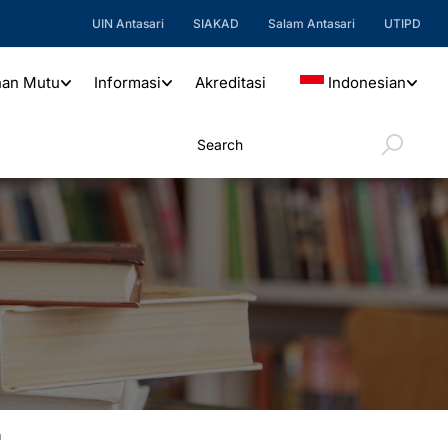
UIN Antasari
SIAKAD
Salam Antasari
UTIPD
nan Mutu
Informasi
Akreditasi
Indonesian
n