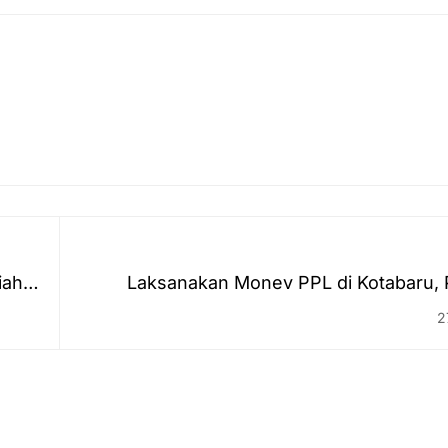
iah
Laksanakan Monev PPL di Kotabaru,
Antasari Banjarmasin disambut di Kanto
2