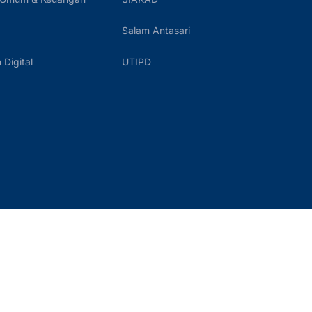
Salam Antasari
Digital
UTIPD