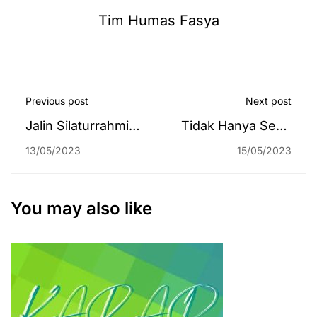
Tim Humas Fasya
Previous post
Next post
Jalin Silaturrahmi
Tidak Hanya Sent,
dengan Halal bi
Tapi Delivered
13/05/2023
15/05/2023
Halal Fakultas
Syariah
You may also like