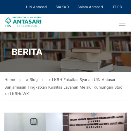
UIN Antasari
SIAKAD
Salam Antasari
UTIPD
BERITA
Home
»
Blog
»
LKBH Fakultas Syariah UIN Antasari
Banjarmasin Tingkatkan Kualitas Layanan Melalui Kunjungan Studi
ke LKBHuWK