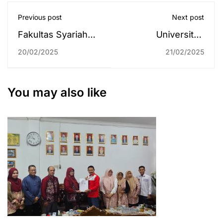
Previous post
Next post
Fakultas Syariah
Universiteit
UIN Antasari
Leiden/KITLV-
20/02/2025
21/02/2025
Banjarmasin Ikuti
Jakarta Jalin
Seminar Nasional
Kemitraan dengan
dan Rapat Kerja
Fakultas Syariah
You may also like
Forum Dekan FSH
UIN Antasari
2025 Secara
Banjarmasin untuk
Daring
Perkaya Khazanah
Koleksi