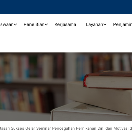
iswaan
Penelitian
Kerjasama
Layanan
Penjami
asari Sukses Gelar Seminar Pencegahan Pernikahan Dini dan Motivasi d