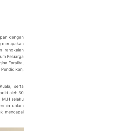
epan dengan
ng merupakan
n rangkaian
kum Keluarga
ina Faralita,
 Pendidikan,
uala, serta
diri oleh 30
, M.H selaku
ermin dalam
uk mencapai