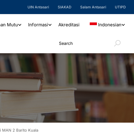
UIN Antasari
SIAKAD
Salam Antasari
UTIPD
nan Mutu
Informasi
Akreditasi
Indonesian
i MAN 2 Barito Kuala