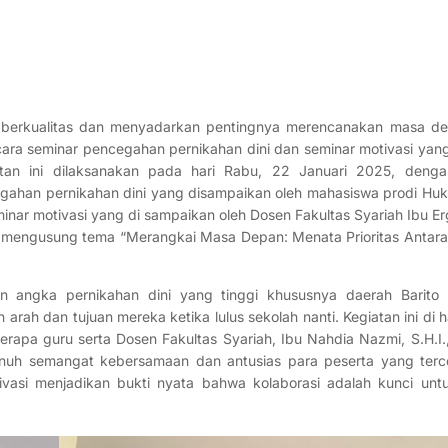
h berkualitas dan menyadarkan pentingnya merencanakan masa d
ara seminar pencegahan pernikahan dini dan seminar motivasi ya
tan ini dilaksanakan pada hari Rabu, 22 Januari 2025, denga
gahan pernikahan dini yang disampaikan oleh mahasiswa prodi Hu
inar motivasi yang di sampaikan oleh Dosen Fakultas Syariah Ibu Erg
ni mengusung tema “Merangkai Masa Depan: Menata Prioritas Antara
angka pernikahan dini yang tinggi khususnya daerah Barito K
ah dan tujuan mereka ketika lulus sekolah nanti. Kegiatan ini di ha
berapa guru serta Dosen Fakultas Syariah, Ibu Nahdia Nazmi, S.H.I.
enuh semangat kebersamaan dan antusias para peserta yang terc
vasi menjadikan bukti nyata bahwa kolaborasi adalah kunci unt