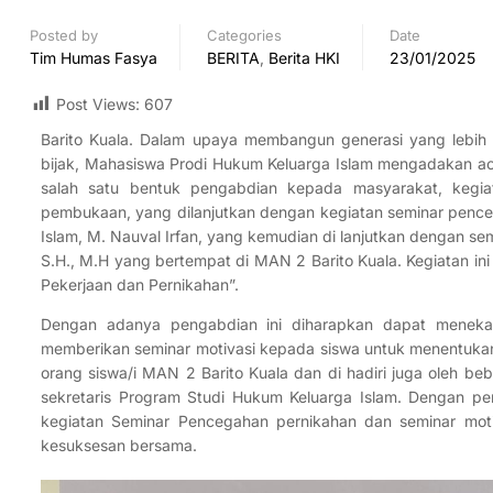
Posted by
Categories
Date
Tim Humas Fasya
BERITA
,
Berita HKI
23/01/2025
Post Views:
607
Barito Kuala. Dalam upaya membangun generasi yang lebi
bijak, Mahasiswa Prodi Hukum Keluarga Islam mengadakan ac
salah satu bentuk pengabdian kepada masyarakat, kegia
pembukaan, yang dilanjutkan dengan kegiatan seminar pence
Islam, M. Nauval Irfan, yang kemudian di lanjutkan dengan sem
S.H., M.H yang bertempat di MAN 2 Barito Kuala. Kegiatan i
Pekerjaan dan Pernikahan”.
Dengan adanya pengabdian ini diharapkan dapat menekan 
memberikan seminar motivasi kepada siswa untuk menentukan ar
orang siswa/i MAN 2 Barito Kuala dan di hadiri juga oleh be
sekretaris Program Studi Hukum Keluarga Islam. Dengan p
kegiatan Seminar Pencegahan pernikahan dan seminar moti
kesuksesan bersama.