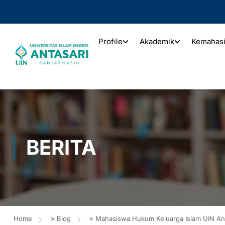
Profile
Akademik
Kemahas
BERITA
Home
»
Blog
»
Mahasiswa Hukum Keluarga Islam UIN Ant