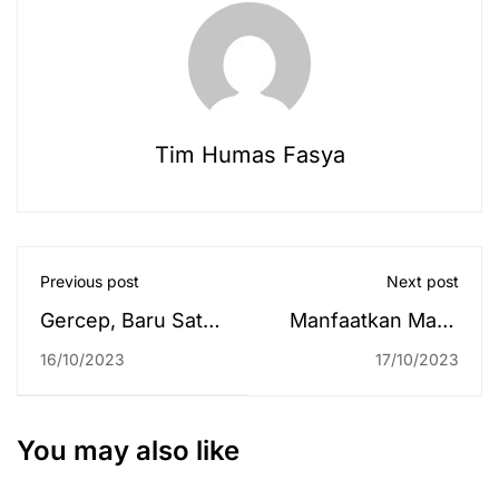
Tim Humas Fasya
Previous post
Next post
Gercep, Baru Satu
Manfaatkan Masa
Hari di Hantakan,
Transisi, LPM Siap
16/10/2023
17/10/2023
Mahasiswa KKN
Dampingi 20 Prodi
Langsung Galakkan
untuk
Program Peduli
Mendapatkan
You may also like
Tengkes
Akreditasi Unggul