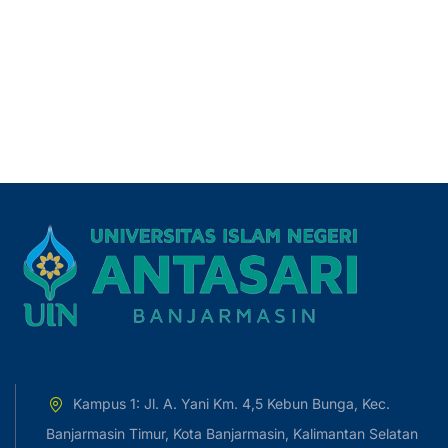
Kampus 1: Jl. A. Yani Km. 4,5 Kebun Bunga, Kec.
Banjarmasin Timur, Kota Banjarmasin, Kalimantan Selatan