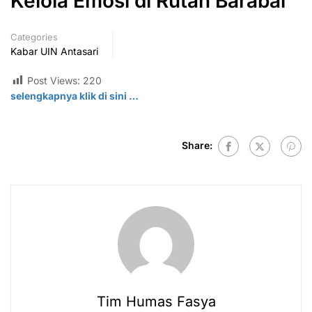
Kelola Emosi di Rutan Barabai
Categories
Kabar UIN Antasari
Post Views:
220
selengkapnya klik di
sini
…
Share:
Tim Humas Fasya