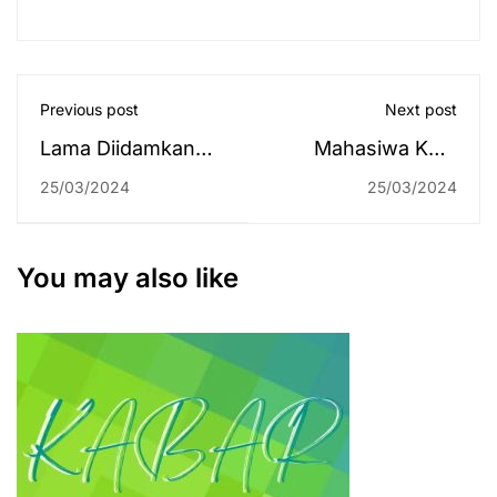
Previous post
Next post
Lama Diidamkan
Mahasiwa KKN
Rektor, Akhirnya
Gelar Buka Puasa
25/03/2024
25/03/2024
Aplikasi SiPAGU
Bersama se-
Diluncurkan
Paramasan
You may also like