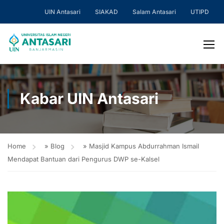
UIN Antasari
SIAKAD
Salam Antasari
UTIPD
Kabar UIN Antasari
Home
»
Blog
»
Masjid Kampus Abdurrahman Ismail
Mendapat Bantuan dari Pengurus DWP se-Kalsel