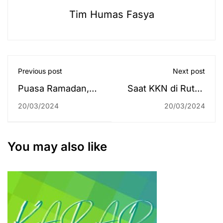
Tim Humas Fasya
Previous post
Next post
Puasa Ramadan,
Saat KKN di Rutan
Kami Tetap
Barabai, Syahma
20/03/2024
20/03/2024
Semangat
Azzahra Ajarkan
Mengikuti Orientasi
Pentingnya Bahasa
PPPK!
Arab
You may also like