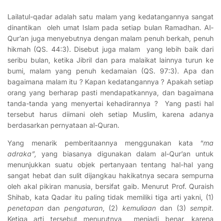
Lailatul-qadar adalah satu malam yang kedatangannya sangat
dinantikan oleh umat Islam pada setiap bulan Ramadhan. Al-
Qur’an juga menyebutnya dengan malam penuh berkah, penuh
hikmah (QS. 44:3). Disebut juga malam yang lebih baik dari
seribu bulan, ketika Jibril dan para malaikat lainnya turun ke
bumi, malam yang penuh kedamaian (QS. 97:3). Apa dan
bagaimana malam itu ? Kapan kedatangannya ? Apakah setiap
orang yang berharap pasti mendapatkannya, dan bagaimana
tanda-tanda yang menyertai kehadirannya ? Yang pasti hal
tersebut harus diimani oleh setiap Muslim, karena adanya
berdasarkan pernyataan al-Quran.
Yang menarik pemberitaannya menggunakan kata “
ma
adraka”,
yang biasanya digunakan dalam al-Qur’an untuk
menunjukkan suatu objek pertanyaan tentang hal-hal yang
sangat hebat dan sulit dijangkau hakikatnya secara sempurna
oleh akal pikiran manusia, bersifat gaib. Menurut Prof. Quraish
Shihab, kata Qadar itu paling tidak memiliki tiga arti yakni, (1)
penetapan
dan
pengaturan
, (2)
kemuliaan
dan (3)
sempit.
Ketiga arti tersebut menurutnya menjadi benar, karena