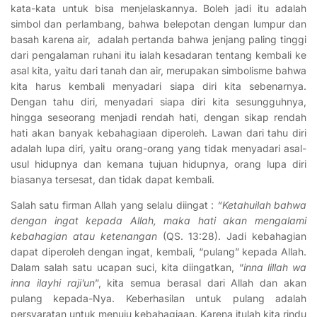
kata-kata untuk bisa menjelaskannya. Boleh jadi itu adalah
simbol dan perlambang, bahwa belepotan dengan lumpur dan
basah karena air, adalah pertanda bahwa jenjang paling tinggi
dari pengalaman ruhani itu ialah kesadaran tentang kembali ke
asal kita, yaitu dari tanah dan air, merupakan simbolisme bahwa
kita harus kembali menyadari siapa diri kita sebenarnya.
Dengan tahu diri, menyadari siapa diri kita sesungguhnya,
hingga seseorang menjadi rendah hati, dengan sikap rendah
hati akan banyak kebahagiaan diperoleh. Lawan dari tahu diri
adalah lupa diri, yaitu orang-orang yang tidak menyadari asal-
usul hidupnya dan kemana tujuan hidupnya, orang lupa diri
biasanya tersesat, dan tidak dapat kembali.
Salah satu firman Allah yang selalu diingat :
“Ketahuilah bahwa
dengan ingat kepada Allah, maka hati akan mengalami
kebahagian atau ketenangan
(QS. 13:28). Jadi kebahagian
dapat diperoleh dengan ingat, kembali, “pulang” kepada Allah.
Dalam salah satu ucapan suci, kita diingatkan, “
inna lillah wa
inna ilayhi raji’un
”, kita semua berasal dari Allah dan akan
pulang kepada-Nya. Keberhasilan untuk pulang adalah
persyaratan untuk menuju kebahagiaan. Karena itulah kita rindu