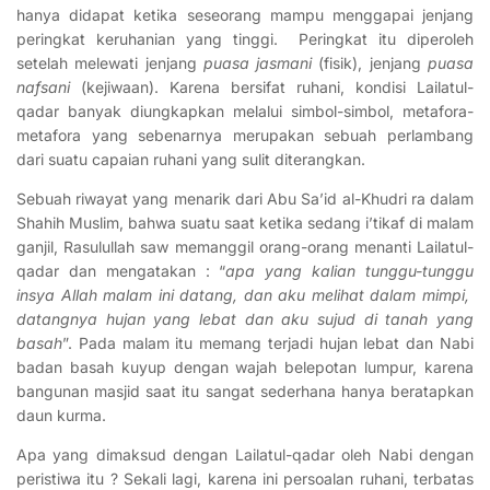
hanya didapat ketika seseorang mampu menggapai jenjang
peringkat keruhanian yang tinggi. Peringkat itu diperoleh
setelah melewati jenjang
puasa jasmani
(fisik), jenjang
puasa
nafsani
(kejiwaan). Karena bersifat ruhani, kondisi Lailatul-
qadar banyak diungkapkan melalui simbol-simbol, metafora-
metafora yang sebenarnya merupakan sebuah perlambang
dari suatu capaian ruhani yang sulit diterangkan.
Sebuah riwayat yang menarik dari Abu Sa’id al-Khudri ra dalam
Shahih Muslim, bahwa suatu saat ketika sedang i’tikaf di malam
ganjil, Rasulullah saw memanggil orang-orang menanti Lailatul-
qadar dan mengatakan : “
apa yang kalian tunggu-tunggu
insya Allah malam ini datang, dan aku melihat dalam mimpi,
datangnya hujan yang lebat dan aku sujud di tanah yang
basah
”. Pada malam itu memang terjadi hujan lebat dan Nabi
badan basah kuyup dengan wajah belepotan lumpur, karena
bangunan masjid saat itu sangat sederhana hanya beratapkan
daun kurma.
Apa yang dimaksud dengan Lailatul-qadar oleh Nabi dengan
peristiwa itu ? Sekali lagi, karena ini persoalan ruhani, terbatas