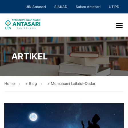
UIN Antasari
SIAKAD
Salam Antasari
UTIPD
ARTIKEL
Home
»
Blog
»
Memahami Lailatul-Qadar