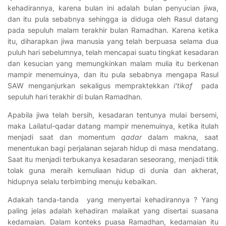
kehadirannya, karena bulan ini adalah bulan penyucian jiwa,
dan itu pula sebabnya sehingga ia diduga oleh Rasul datang
pada sepuluh malam terakhir bulan Ramadhan. Karena ketika
itu, diharapkan jiwa manusia yang telah berpuasa selama dua
puluh hari sebelumnya, telah mencapai suatu tingkat kesadaran
dan kesucian yang memungkinkan malam mulia itu berkenan
mampir menemuinya, dan itu pula sebabnya mengapa Rasul
SAW menganjurkan sekaligus mempraktekkan
i’tikaf
pada
sepuluh hari terakhir di bulan Ramadhan.
Apabila jiwa telah bersih, kesadaran tentunya mulai bersemi,
maka Lailatul-qadar datang mampir menemuinya, ketika itulah
menjadi saat dan momentum
qadar
dalam makna, saat
menentukan bagi perjalanan sejarah hidup di masa mendatang.
Saat itu menjadi terbukanya kesadaran seseorang, menjadi titik
tolak guna meraih kemuliaan hidup di dunia dan akherat,
hidupnya selalu terbimbing menuju kebaikan.
Adakah tanda-tanda yang menyertai kehadirannya ? Yang
paling jelas adalah kehadiran malaikat yang disertai suasana
kedamaian. Dalam konteks puasa Ramadhan, kedamaian itu