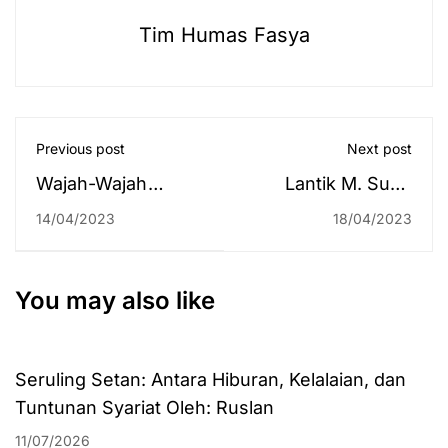
Tim Humas Fasya
Previous post
Next post
Wajah-Wajah
Lantik M. Sunir
Gembira CPPPK
Ridha Jadi Ketua
14/04/2023
18/04/2023
UIN Antasari 2023
Dema Baru, Rektor
usai CAT Tahap II
UIN Antasari
Dorong Adanya
You may also like
Pemilwa Serentak
Seruling Setan: Antara Hiburan, Kelalaian, dan
Tuntunan Syariat Oleh: Ruslan
11/07/2026