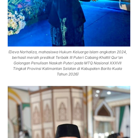
(Deva Norhaliza, mahasiswa Hukum Keluarga Islam angkatan 2024,
berhasil meraih predikat Terbaik III Puteri Cabang Khattil Qur’an
Golongan Penulisan Naskah Puteri pada MTQ Nasional XXXVII
Tingkat Provinsi Kalimantan Selatan di Kabupaten Barito Kuala
Tahun 2026)