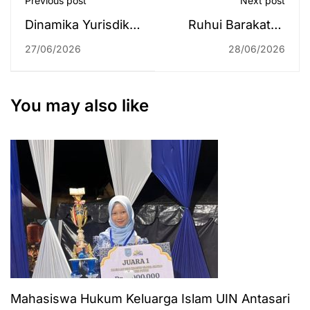
Previous post
Next post
Dinamika Yurisdiksi
Ruhui Barakatan
dan Modernisasi
Edisi 27 Juni 2026
27/06/2026
28/06/2026
Peradilan Agama di
Indonesia
You may also like
Mahasiswa Hukum Keluarga Islam UIN Antasari