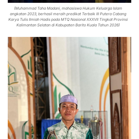
(Muhammad Taha Madani, mahasiswa Hukum Keluarga Islam
angkatan 2023, berhasil meraih predikat Terbaik III Putera Cabang
Karya Tulis Ilmiah Hadis pada MTQ Nasional XXXVII Tingkat Provinsi
Kalimantan Selatan di Kabupaten Barito Kuala Tahun 2026)