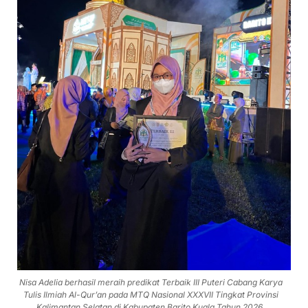
Nisa Adelia berhasil meraih predikat Terbaik III Puteri Cabang Karya
Tulis Ilmiah Al-Qur’an pada MTQ Nasional XXXVII Tingkat Provinsi
Kalimantan Selatan di Kabupaten Barito Kuala Tahun 2026.