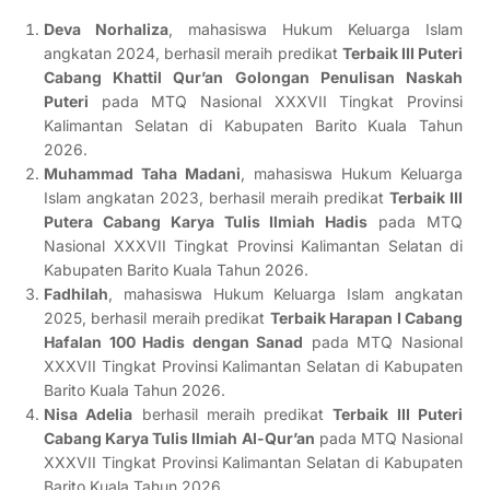
Deva Norhaliza
, mahasiswa Hukum Keluarga Islam
angkatan 2024, berhasil meraih predikat
Terbaik III Puteri
Cabang Khattil Qur’an Golongan Penulisan Naskah
Puteri
pada MTQ Nasional XXXVII Tingkat Provinsi
Kalimantan Selatan di Kabupaten Barito Kuala Tahun
2026.
Muhammad Taha Madani
, mahasiswa Hukum Keluarga
Islam angkatan 2023, berhasil meraih predikat
Terbaik III
Putera Cabang Karya Tulis Ilmiah Hadis
pada MTQ
Nasional XXXVII Tingkat Provinsi Kalimantan Selatan di
Kabupaten Barito Kuala Tahun 2026.
Fadhilah
, mahasiswa Hukum Keluarga Islam angkatan
2025, berhasil meraih predikat
Terbaik Harapan I Cabang
Hafalan 100 Hadis dengan Sanad
pada MTQ Nasional
XXXVII Tingkat Provinsi Kalimantan Selatan di Kabupaten
Barito Kuala Tahun 2026.
Nisa Adelia
berhasil meraih predikat
Terbaik III Puteri
Cabang Karya Tulis Ilmiah Al-Qur’an
pada MTQ Nasional
XXXVII Tingkat Provinsi Kalimantan Selatan di Kabupaten
Barito Kuala Tahun 2026.