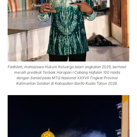
Fadhilah, mahasiswa Hukum Keluarga Islam angkatan 2025, berhasil
meraih predikat Terbaik Harapan I Cabang Hafalan 100 Hadis
dengan Sanad pada MTQ Nasional XXXVII Tingkat Provinsi
Kalimantan Selatan di Kabupaten Barito Kuala Tahun 2026.