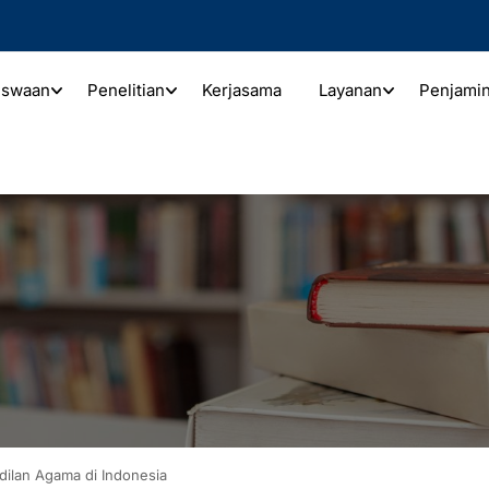
iswaan
Penelitian
Kerjasama
Layanan
Penjami
dilan Agama di Indonesia