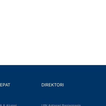
EPAT
DIREKTORI
A & Alumni
UIN Antasari Banjarmasin