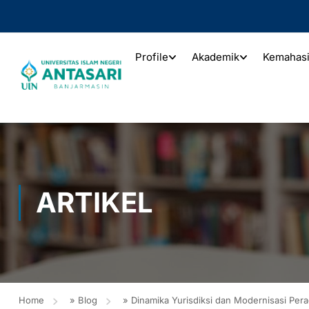
Profile
Akademik
Kemahas
ARTIKEL
Home
»
Blog
»
Dinamika Yurisdiksi dan Modernisasi Pera