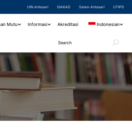
UIN Antasari
SIAKAD
Salam Antasari
UTIPD
nan Mutu
Informasi
Akreditasi
Indonesian