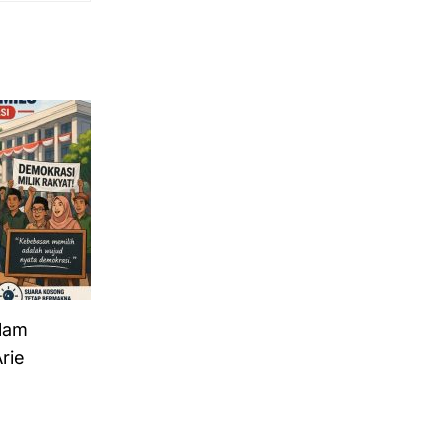
Selatan
lam
rie