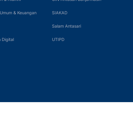
 Umum & Keuangan
SIAKAD
Salam Antasari
Digital
UTIPD